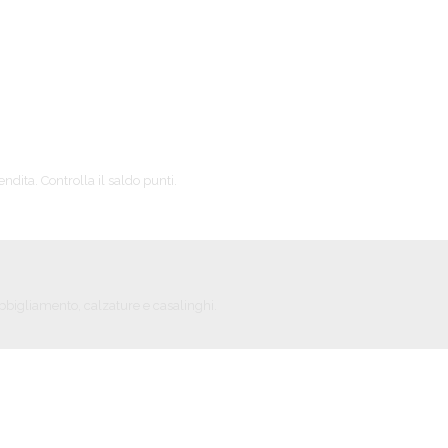
endita. Controlla il saldo punti.
abbigliamento, calzature e casalinghi.