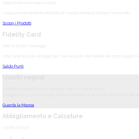
negozio esclusivo per Livigno
1 negozio interamente dedicato al mondo Home & Fashion Swarovski
Scopri i Prodotti
Fidelity Card
Vieni e scopri i vantaggi
Una carta ricca di vantaggi per i tuoi acquisti. Richiedila nei nostri 5 punti v
Saldo Punti
I nostri negozi
La Nostra esperienza per rendere migliori i tuoi acquisti.
5 Negozi nel cuore di Livigno fanno di Mottini un punto di riferimento per 
Guarda la Mappa
Abbigliamento e Calzature
I nostri marchi