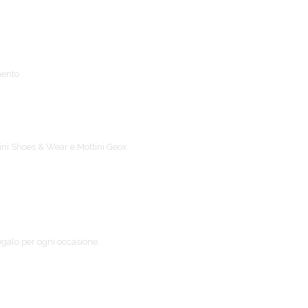
mento
ttini Shoes & Wear e Mottini Geox
regalo per ogni occasione.