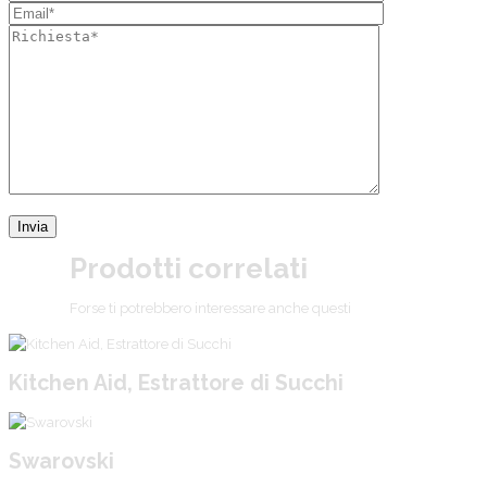
Prodotti correlati
Forse ti potrebbero interessare anche questi
Kitchen Aid, Estrattore di Succhi
Swarovski