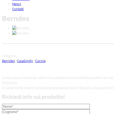
News
Contatti
Berndes
Categorie:
Berndes
,
Casalinghi
,
Cucina
La top class in antracite: alluminio pressofuso di eccellente qualità con 
induzione.
Il rivestimento interno antiaderente professionale rinforzato a tre strati elim
Richiedi info sul prodotto!