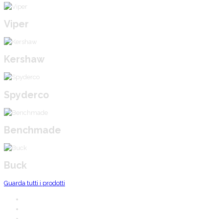
Viper
Kershaw
Spyderco
Benchmade
Buck
Guarda tutti i prodotti